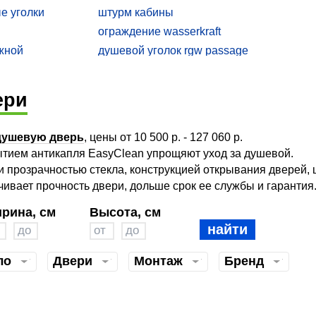
е уголки
штурм кабины
ограждение wasserkraft
жной
душевой уголок rgw passage
оном трапеция
душевой уголок 70 на 100
оном 80 100
душевой уголок gemy victoria
ери
no
душевой уголок 70 70 с поддоном
 без поддона
душевые ширмы с поддоном 100х100
душевую дверь
, цены от 10 500 р. - 127 060 р.
ольный 90х90 с
душевое ограждение 90 90
ытием антикапля EasyClean упрощяют уход за душевой.
т цена
душевая ширма 120
 прозрачностью стекла, конструкцией открывания дверей, 
оном 100х90
душевой уголок 110 80 цена
ивает прочность двери, дольше срок ее службы и гарантия
душевой уголок с высоким поддоном
рина, см
Высота, см
90х90 германия
rgw passage pa 46 1200x900x1850
найти
оном 100х90
душевая radaway
ия купить
душевой уголок 80 80 с поддоном
ло
Двери
Монтаж
Бренд
душевые уголки гроссман
купить душевой уголок с поддоном
120х90 дешево