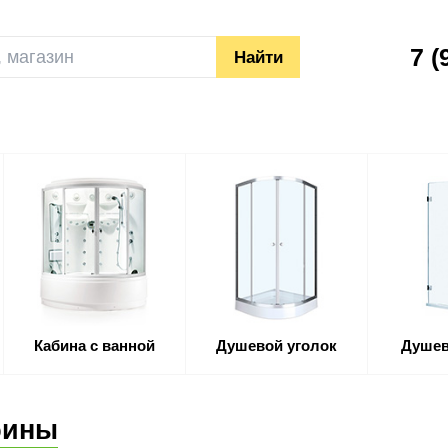
7
(
Кабина с ванной
Душевой уголок
Душев
бины