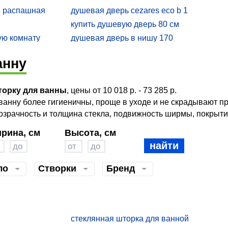
iss slide
душевой уголок sense
я распашная
душевая дверь cezares eco b 1
оким поддоном
душевой уголок с матовым стеклом
купить душевую дверь 80 см
 80 80
душевые кабины riho
ую комнату
душевая дверь в нишу 170
душевой уголок высокий
дверь в душ 100
анну
равак
душевая дверь в нишу раздвижная 120
130 см
раздвижные двери для душевой ниши
торку для ванны
, цены от 10 018 р. - 73 285 р.
ла для душа
river двери для душа раздвижные
анну более гигиеничны, проще в уходе и не скрадывают пр
ванны
душевая дверь belbagno sela b 2
озрачность и толщина стекла, подвижность ширмы, покрыти
good door душевые двери
рина, см
Высота, см
ь хром
дверь в душ rgw
найти
ть
ло
Cтворки
Бренд
стеклянная шторка для ванной