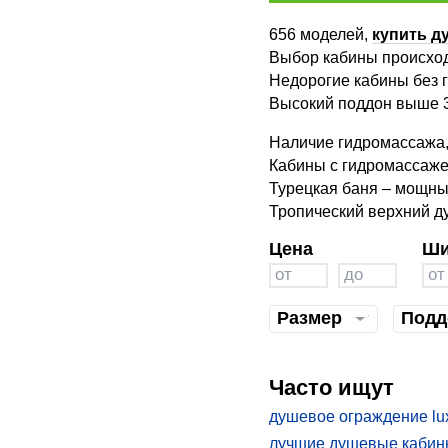
656 моделей,
купить д
Выбор кабины происходи
Недорогие кабины без 
Высокий поддон выше 35
Наличие гидромассажа, 
Кабины с гидромассаже
Турецкая баня – мощный
Тропический верхний д
Цена
Ши
Размер
Подд
Часто ищут
душевое ограждение lu
лучшие душевые кабин