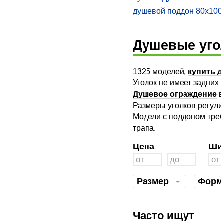
душевой поддон 80х10
душевые кабины 120х8
поддоном
душевой бокс river nara
Душевые уго
душевая без гидромас
душевая кабина river 12
1325 моделей,
купить 
душевые кабины немец
Уголок не имеет задних
российские душевые к
Душевое ограждение
в
душевая кабина 90 90 
Размеры уголков регули
Модели с поддоном тре
душевая кабина 80 80 
трапа.
душевые кабины яго
душевая кабина am pm
Цена
Ши
кабина 90 низким
душевые боксы с ванно
баней
Размер
Фор
кабина ванная
душевая кабина 90 на 
поддон
душевые уголки 120х80
Часто ищут
поддоном