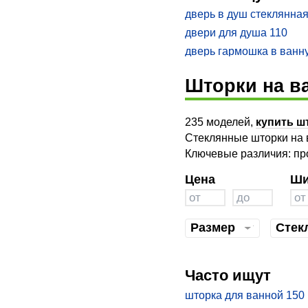
душевая кабина am pm bl
дверь в душ стеклянна
душевой уголок с глуб
двери для душа 110
душевой уголок cezares
дверь гармошка в ванн
уголки cezares
купить
душевая дверь 140
душевой уголок black
Шторки на в
купить душевые двери 
душевая дверь в нишу 
235 моделей,
купить ш
душевые двери из стек
раздвижные
Стеклянные шторки на в
стеклянные двери для 
Ключевые различия: пр
rgw passage
Цена
Ши
душевые двери профил
душевая дверь 90 купи
Размер
Стек
Часто ищут
шторка для ванной 150