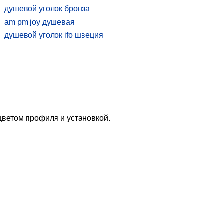
душевой уголок бронза
am pm joy душевая
душевой уголок ifo швеция
душевой уголок с распашными дверями
купить
купить душевой уголок чехия
душевой уголок 70 на 90 с поддоном
душевые ргв
купить душевой уголок 80х110
душевое ограждение vegas
цветом профиля и установкой.
полукруглые душевые уголки без
.
поддона
душевой уголок с поддоном 110 110
купить дешевые квадратные душевые
уголки
душевой уголок royal bath
душевой уголок хром
немецкие душевые уголки timo
душевой уголок 80 90