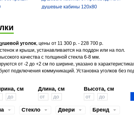
0
душевые кабины 120x80
0 с высоким
купить душевую кабину timo
испанские душевые кабины esbano
лки
сажа
душевая кабина niagara 100х100
0 90
душевые кабины размеры цены
душевой уголок
, цены от 11 300 р. - 228 700 р.
кие
куплю душевую кабину с высоким
 стенок и крыши, устанавливается на поддон или на пол.
поддоном
абины 90х90
душевые кабинки 80 на 80 угловые
ысокого качества с толщиной стекла 6-8 мм.
дешево
купить кабину ниагара
руются от -2 до +2 см по ширине, указано в характеристика
буют подключения коммуникаций. Установка уголков без по
цена
душевая кабина 120х120 высокий
поддон цена
душевые кабины с ванной 170
душевая кабина гидромассаж
рина, см
Длина, см
Высота, см
купить душевую кабину 70х90
й и турецкой
финские душевые кабины идо
ма
Стекло
Двери
Бренд
душевая купить недорого
90 высокий
душевые кабины скидки распродажа
 с низким