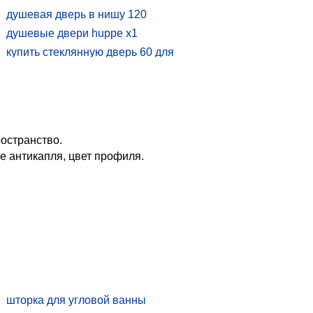
душевой уголок ravak
душевая дверь в нишу 120
душевой уголок с поддоном угловой
душевые двери huppe x1
good door душевые ограждения
купить стеклянную дверь 60 для
душевая ширма с поддоном 120х80
душевой
двери для душевой кабины цезарис
купить душевые двери radaway
душевые двери 160 купить
душевые двери матовое стекло
остранство.
душевые двери vegas
е антикапля, цвет профиля.
двери для душа 70
душевая дверь в нишу 150
шторка для угловой ванны