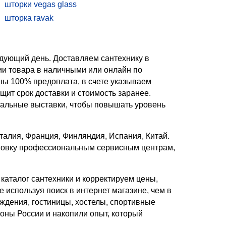
шторки vegas glass
шторка ravak
душевая ширма
шторки для ванны складные
едующий день. Доставляем сантехнику в
шторка для ванны стеклянная
ии товара в наличными или онлайн по
шторка weltwasser
оны 100% предоплата, в счете указываем
шторка для ванной раздвижная
ит срок доставки и стоимость заранее.
belbagno шторки
альные выставки, чтобы повышать уровень
талия, Франция, Финляндия, Испания, Китай.
ановку профессиональным сервисным центрам,
каталог сантехники и корректируем цены,
 используя поиск в интернет магазине, чем в
ждения, гостиницы, хостелы, спортивные
ионы России и накопили опыт, который