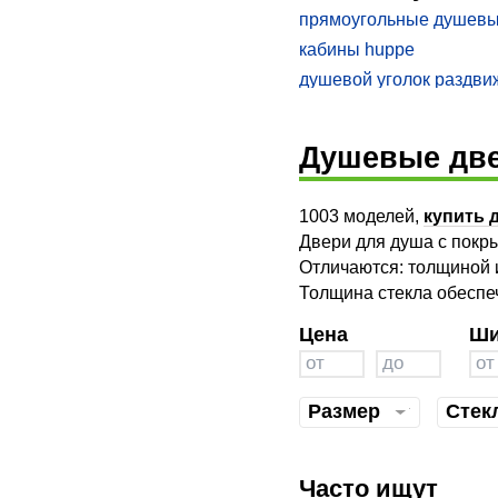
прямоугольные душевы
кабины huppe
душевой уголок раздви
душевой уголок с подд
душевой уголок с подд
Душевые дв
душевой уголок belbag
купить душевую шторку
1003 моделей,
купить 
душевой уголок пятиуг
Двери для душа с покр
поддоном
душевой уголок акване
Отличаются: толщиной и
душевой уголок с подд
Толщина стекла обеспеч
cezares pratico
Цена
Ши
душевой уголок dolphin
душевой уголок с подд
душевая кабина герман
Размер
Стек
душевой уголок niagara
душевой уголок 80 100
Часто ищут