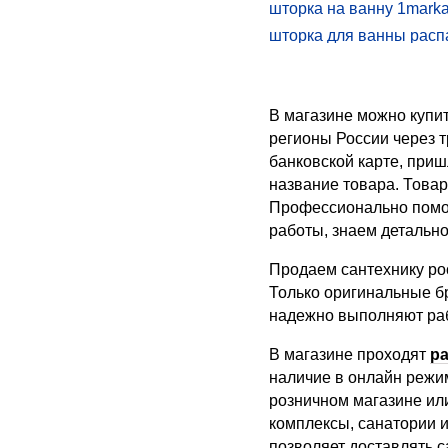
шторка на ванну 1mark
шторка для ванны рас
шторки для ванной 180
шторка для ванной 160
В магазине можно купит
шторки cezares pratico
регионы России через 
шторки aquanet
банковской карте, приш
шторка для ванной 100
название товара. Товар
шторка на ванну rgw sc
Профессионально помож
работы, знаем детальн
Продаем сантехнику рос
Только оригинальные б
надежно выполняют раб
В магазине проходят
р
наличие в онлайн режим
розничном магазине ил
комплексы, санатории и
позволяет доставлять с