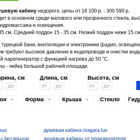
ушевую кабину
недорого, цены от 16 100 р. - 300 590 р.
т в основном среди матового или прозрачного стекла, выс
гидромассажа и освещения.
 см. Cредний поддон 15 - 35 см. Низкий поддон ниже 15 см
турецкой бани, вентиляции и электроники (радио, освещен
м требуют высокое давление в водопроводе и очистки вод
 парогенератор с функцией нагрева до 50 °С.
уш - лейка большой рабочей площади.
рина, см
Длина, см
Высота, см
он
Форма
Крыша
Стекло
Гид
xus
душевая кабина niagara lux
ы без крыши
душевые кабины от производителя