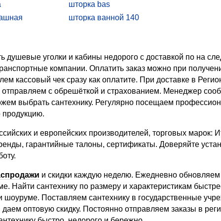
a
шторка bas
пашная
шторка ванной 140
шторка для ванной 120
шторка cezares
ь душевые уголки и кабины недорого с доставкой по на сл
шторки для ванной 170
транспортные компании. Оплатить заказ можно при получен
шторка на ванну weltwasser ww100
лем кассовый чек сразу как оплатите. При доставке в Реги
шторка rgw
 отправляем с обрешёткой и страхованием. Менеджер сообщ
reens
душевые шторки
ем выбрать сантехнику. Регулярно посещаем профессион
о продукцию.
сийских и европейских производителей, торговых марок: И
ренды, гарантийные талоны, сертификаты. Доверяйте уст
оту.
аспродажи
и скидки каждую неделю. Ежедневно обновляем 
е. Найти сантехнику по размеру и характеристикам быстрее
и шоуруме. Поставляем сантехнику в государственные учре
 даем оптовую скидку. Постоянно отправляем заказы в рег
антехнику быстро, недорого и бережно.